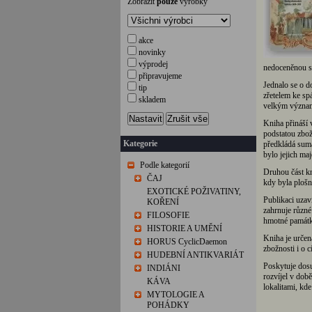
Zobrazit
pouze
výrobky
akce
novinky
výprodej
nedoceněnou so
připravujeme
Jednalo se o d
tip
zřetelem ke spá
skladem
velkým význam
Nastavit
Zrušit vše
Kniha přináší 
podstatou zbož
Kategorie
předkládá sumár
bylo jejich ma
Podle kategorií
Druhou část kn
ČAJ
kdy byla plošn
EXOTICKÉ POŽIVATINY,
Publikaci uza
KOŘENÍ
zahrnuje různé 
FILOSOFIE
hmotné památky
HISTORIE A UMĚNÍ
Kniha je určen
HORUS CyclicDaemon
zbožnosti i o c
HUDEBNÍ ANTIKVARIÁT
Poskytuje dosu
INDIÁNI
rozvíjel v dob
KÁVA
lokalitami, kde
MYTOLOGIE A
POHÁDKY