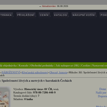
→
Aktualizováno:
06.08.2026
lá objednávka
|
Kontakt
|
Obchodní podmínky
|
Jak nakupovat (SK)
| Cookies
| Nastavení c
a
»
NÁBOŽENSTVÍ
»
Křesťanská náboženství
»
Obecně, historie
»
Mikulec Jiří: Společenství živých 
hách
: Společenství živých a mrtvých v barokních Čechách
Dotaz 
Výrobce:
Historický ústav AV ČR, v.v.i.
Katalogové číslo:
978-80-7286-440-9
Našli jste
Termín dodání (dny):
7
Doporuč
Skladem:
0 kniha