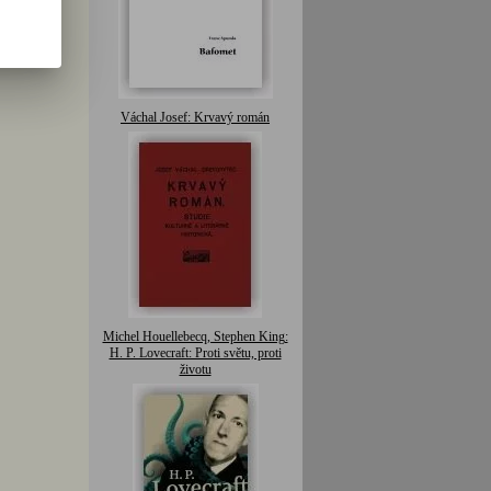
Váchal Josef: Krvavý román
Michel Houellebecq, Stephen King:
H. P. Lovecraft: Proti světu, proti
životu