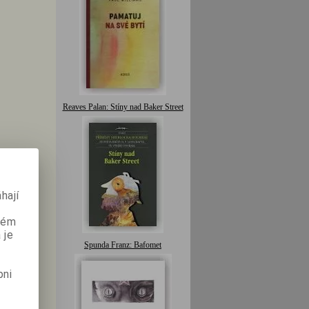
Reaves Palan: Stíny nad Baker Street
hají
aném
 je
Spunda Franz: Bafomet
pni