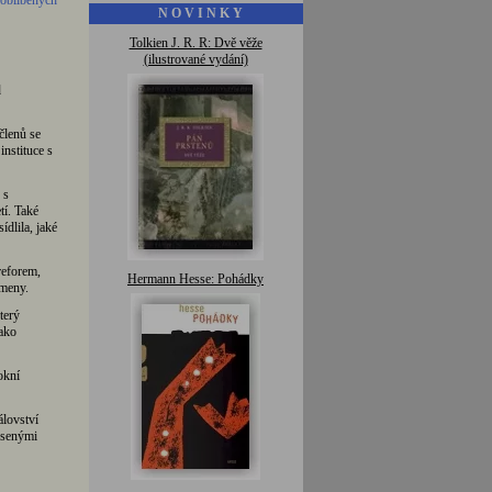
 oblíbených
N O V I N K Y
Tolkien J. R. R: Dvě věže
(ilustrované vydání)
d
členů se
instituce s
 s
tí. Také
ídlila, jaké
reforem,
Hermann Hesse: Pohádky
ameny.
terý
jako
okní
álovství
esenými