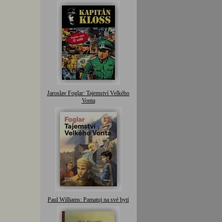
Jaroslav Foglar: Tajemství Velkého
Vonta
Paul Williams: Pamatuj na své bytí