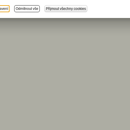
avení
Odmítnout vše
Přijmout všechny cookies