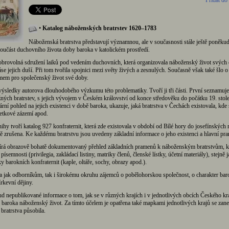
Přidat do
•
Katalog náboženských bratrstev 1620–1783
Náboženská bratrstva představují významnou, ale v současnosti stále ještě poněku
učást duchovního života doby baroka v katolickém prostředí.
obrovolná sdružení laiků pod vedením duchovních, která organizovala náboženský život svých 
se jejich duší. Při tom tvořila spojnici mezi světy živých a zesnulých. Současně však také šlo o 
em pro společenský život své doby.
výsledky autorova dlouhodobého výzkumu této problematiky. Tvoří ji tři části. První seznamuje
ných bratrstev, s jejich vývojem v Českém království od konce středověku do počátku 19. stole
ní pohled na jejich existenci v době baroka, ukazuje, jaká bratrstva v Čechách existovala, kde s
jetkové zázemí apod.
ihy tvoří katalog 927 konfraternit, která zde existovala v období od Bílé hory do josefínských 
ě zrušena. Ke každému bratrstvu jsou uvedeny základní informace o jeho existenci a hlavní pr
vírá obrazově bohatě dokumentovaný přehled základních pramenů k náboženským bratrstvům, k
písemnosti (privilegia, zakládací listiny, matriky členů, členské lístky, účetní materiály), stejně 
 barokních konfraternit (kaple, oltáře, sochy, obrazy apod.).
a jak odborníkům, tak i širokému okruhu zájemců o pobělohorskou společnost, o charakter bar
írkevní dějiny.
d nepublikované informace o tom, jak se v různých krajích i v jednotlivých obcích Českého kr
ě baroka náboženský život. Za tímto účelem je opatřena také mapkami jednotlivých krajů se zan
 bratrstva působila.