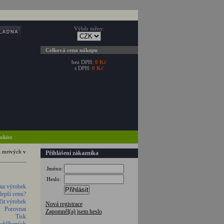
Výběr měny:
Celková cena nákupu
bez DPH:
0 Kč
s DPH:
0 Kč
ookies
a mrtvých v
Přihlášení zákazníka
Jméno:
Heslo:
na výrobek
Přihlásit
 lepší cenu?
it výrobek
Nová registrace
Porovnat
Zapomněl(a) jsem heslo
Tisk