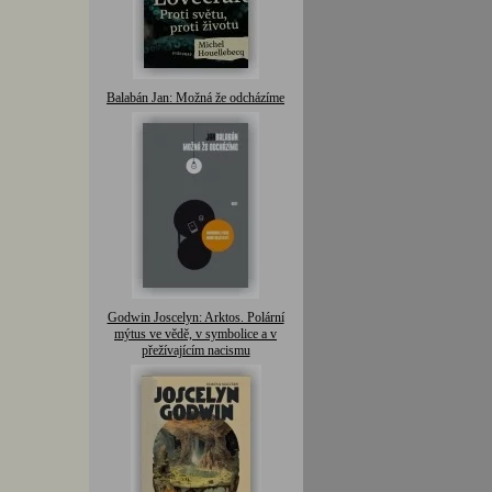
Balabán Jan: Možná že odcházíme
Godwin Joscelyn: Arktos. Polární
mýtus ve vědě, v symbolice a v
přežívajícím nacismu