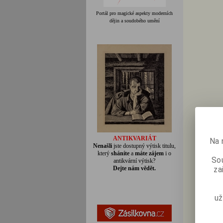
Portál pro magické aspekty moderních
dějin a soudobého umění
ANTIKVARIÁT
Na 
Nenašli
jste dostupný výtisk titulu,
který
sháníte
a
máte zájem
i o
Sou
antikvární výtisk?
Dejte nám vědět.
za
už