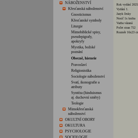
NÁBOŽENSTVÍ
Rok vydání 2025
Křesťanská náboženství
Vydání 1.
Jazyk česky
Gnosticismus
Nosič 1x kniha
Křesťanské symboly
Vazba vázaná
Liturgie
Počet stran 752
Mimobiblické spisy,
Rozměr 16x23 c
pseudepigrafy,
apokryfy
Mystika, božské
poznání
Obecně, historie
Pravoslaví
Religionistika
Sociologie náboženství
Svatí, ikonografie a
atributy
Syntéza (hinduismus
aj. duchovní směry)
Teologie
Mimokřesťanská
náboženství
OKULTNÍ OBORY
OKULTURA
PSYCHOLOGIE
SOCIOLOGIE