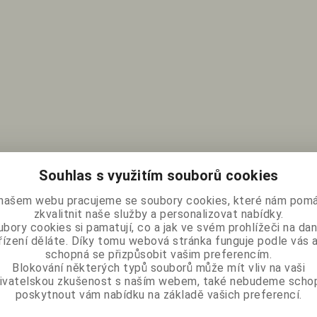
Souhlas s využitím souborů cookies
našem webu pracujeme se soubory cookies, které nám pomá
zkvalitnit naše služby a personalizovat nabídky.
bory cookies si pamatují, co a jak ve svém prohlížeči na d
řízení děláte. Díky tomu webová stránka funguje podle vás a
schopná se přizpůsobit vašim preferencím.
Blokování některých typů souborů může mít vliv na vaši
ivatelskou zkušenost s naším webem, také nebudeme scho
poskytnout vám nabídku na základě vašich preferencí.