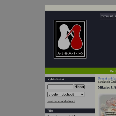
Rych
Úvodní stránk
Vyhledávání
barokních Čec
Hledat
Mikulec Jiří
Rozšířené vyhledávání
Filtr