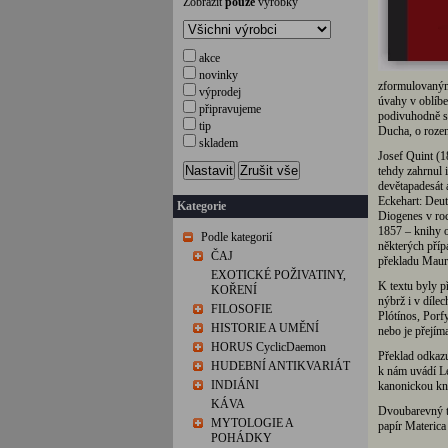
Zobrazit
pouze
výrobky
akce
novinky
zformulovaným 
výprodej
úvahy v oblíbe
připravujeme
podivuhodně so
tip
Ducha, o rozen
skladem
Josef Quint (1
Nastavit
Zrušit vše
tehdy zahrnul i
devětapadesát 
Eckehart: Deut
Kategorie
Diogenes v roc
1857 – knihy o
Podle kategorií
některých pří
ČAJ
překladu Mauri
EXOTICKÉ POŽIVATINY,
K textu byly p
KOŘENÍ
nýbrž i v díle
FILOSOFIE
Plótínos, Porf
HISTORIE A UMĚNÍ
nebo je přejíma
HORUS CyclicDaemon
Překlad odkazuj
HUDEBNÍ ANTIKVARIÁT
k nám uvádí Le
INDIÁNI
kanonickou kni
KÁVA
Dvoubarevný ti
MYTOLOGIE A
papír Materica
POHÁDKY