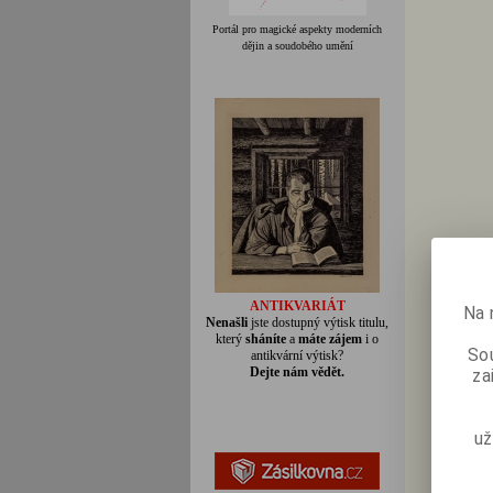
Portál pro magické aspekty moderních
dějin a soudobého umění
ANTIKVARIÁT
Na 
Nenašli
jste dostupný výtisk titulu,
který
sháníte
a
máte zájem
i o
Sou
antikvární výtisk?
Dejte nám vědět.
za
už