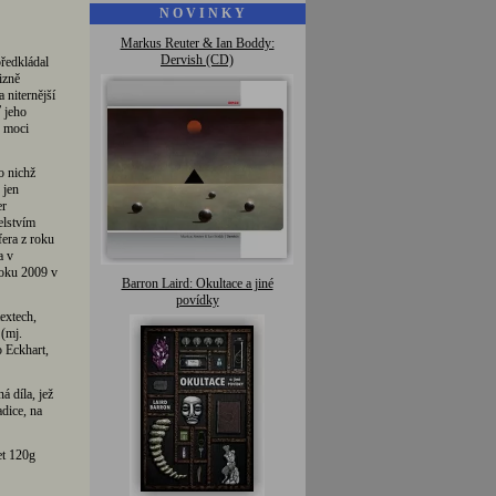
N O V I N K Y
Markus Reuter & Ian Boddy:
Dervish (CD)
předkládal
izně
 niternější
 jeho
o moci
o nichž
 jen
er
elstvím
era z roku
a v
roku 2009 v
Barron Laird: Okultace a jiné
povídky
extech,
 (mj.
 Eckhart,
á díla, jež
dice, na
et 120g