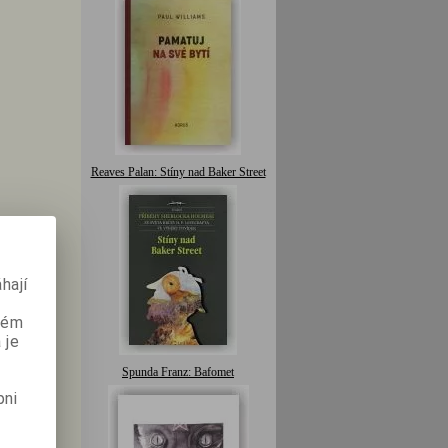
Reaves Palan: Stíny nad Baker Street
hají
aném
 je
Spunda Franz: Bafomet
pni