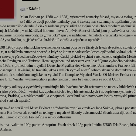
•
Kázání
Mistr Eckhart (c. 1260 – c. 1328), významný německý filosof, mystik a teolog, 
své dílo ve dvojí podobě. Latinsky psané traktáty nás seznamují s myšlením prec
do nejmenšího detailu. Avšak v rodném jazyce sdílel se svými posluchači mnohem osobnější a
ných kázáních, v nichž užíval lidovou mluvu. A právě německá kázání jsou považována za tresť
učasné filosofie univocity, za „mystické“ spisy o nejhlubších tématech křesťanské teologie – 
í Syna Božího, o „jiskérce“ a „hrádečku“ v duši, a zejména o oproštění.
898-1976) uspořádal Eckhartova německá kázání poprvé ve třicátých letech dvacátého století, d
 ta, u nichž bylo autorství sporné, a když se k nim v padesátých letech opět vrátil, vybral jich už
a znovu je převedl ze středověké němčiny. Český překlad vychází z německého originálu Meist
sche Predigten und Traktate. Herausgegeben und ubersetzt von Josef Quint vydaného nakladat
e 1979, s přihlédnutím k vydání Deutsche Mystiker des vierzehnten Jahrhunderts Franze Pfeiff
bsahující 110 kázání, 18 traktátů, jakož i dalších výroků a textů tohoto slavného dominikána – 
padech i k soudobému anglickému vydání The Complete Mystical Works Of Meister Eckhart z 
ce O’C. Walshe, vycházejícího z jiného rukopisu, než byl ten, o nějž se opíral Quint.
řipojeny odkazy a vysvětlivky umožňující hloubavému čtenáři orientovat se nejen v biblických t
ch jeho předchůdců – včetně tzv. „pohanských“, tedy hlavně antických i novoplatónských mistrů
yrios, Proklos) – a následovníků, a v pojmech, které buď jako novotvary leckdy vymyslel přímo
l od starších mystiků.
e také na starší titul Mistr Eckhart a středověká mystika v redakci Jana Sokola, jakož i podstatn
nka Karfíková, ale rovněž na teology a mystické filosofy avicennovské či suhrawardíjovské tra
hu Lao-c′ o ctnosti Tao te-ťing a zen-buddhismus.
sk na kvalitním 100g papíru Arcoprint. Potah desek 125g papír Imitlin E/R05 Tela Rosso, hřb
 Ardesia.