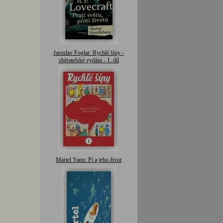
Jaroslav Foglar: Rychlé šípy -
sběratelské vydání - 1. díl
Martel Yann: Pí a jeho život