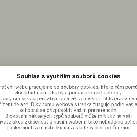
Souhlas s využitím souborů cookies
našem webu pracujeme se soubory cookies, které nám pomá
zkvalitnit naše služby a personalizovat nabídky.
bory cookies si pamatují, co a jak ve svém prohlížeči na d
řízení děláte. Díky tomu webová stránka funguje podle vás a
schopná se přizpůsobit vašim preferencím.
Blokování některých typů souborů může mít vliv na vaši
ivatelskou zkušenost s naším webem, také nebudeme scho
poskytnout vám nabídku na základě vašich preferencí.