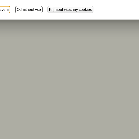
avení
Odmítnout vše
Přijmout všechny cookies