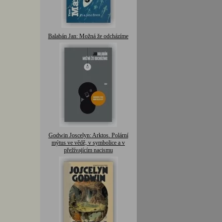
Balabán Jan: Možná že odcházíme
Godwin Joscelyn: Arktos. Polární
mýtus ve vědě, v symbolice a v
přežívajícím nacismu