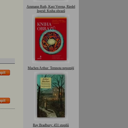
Ammann Ruth, Kast Verena, Riedel
Ingrid: Kniha obrazů
Machen Arthur: Temnota nepomíjí
Ray Bradbury: 451 stupňů