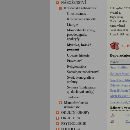
NÁBOŽENSTVÍ
Křesťanská náboženství
Rok vydání 2019
Vydání 1.
Gnosticismus
Jazyk česky
Křesťanské symboly
Nosič 1xkniha
Liturgie
Vazba vázaná
Mimobiblické spisy,
Počet stran 336
pseudepigrafy,
Rozměr 165 mm
apokryfy
Mystika, božské
Titul je
poznání
Doporučuje
Obecně, historie
Pravoslaví
Název
Religionistika
Suso Jindřich:
Sociologie náboženství
Eckhart Mistr:
Svatí, ikonografie a
Sokol Jan: Mis
atributy
Zdeněk Neubau
Syntéza (hinduismus
Bradáč Josef: 
aj. duchovní směry)
Mistr Eckhart:
Teologie
Bradáč Josef, 
Mimokřesťanská
náboženství
Odkazy k výr
OKULTNÍ OBORY
Káz
OKULTURA
Mis
PSYCHOLOGIE
SOCIOLOGIE