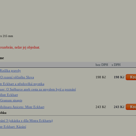
 x 215 mm
 rozebrán, nelze jej objednat.
me
bez DPH
s DPH
 Knížka pravdy
 O rození věčného Slova
198 Kč
198 Kč
tr Eckhart a středověká mystika
er: O Sněhurce aneb cesta za smyslem bytí a poznání
Mistr Eckhart
 Granum sinapis
Molinaro Aniceto: Mistr Eckhart
243 Kč
243 Kč
obku
ání 3 (ukázka z díla Mistra Eckharta)
tr Eckhart: Kázání