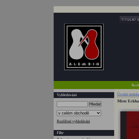
Rych
Úvodní stránk
Vyhledávání
Mistr Eckha
Hledat
Rozšířené vyhledávání
Filtr