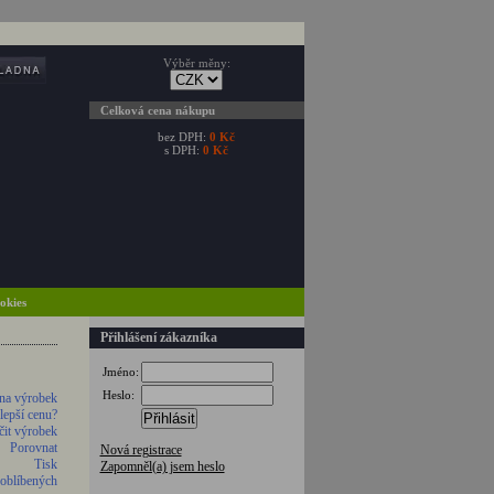
Výběr měny:
Celková cena nákupu
bez DPH:
0 Kč
s DPH:
0 Kč
ookies
Přihlášení zákazníka
Jméno:
Heslo:
na výrobek
 lepší cenu?
Přihlásit
it výrobek
Porovnat
Nová registrace
Tisk
Zapomněl(a) jsem heslo
 oblíbených