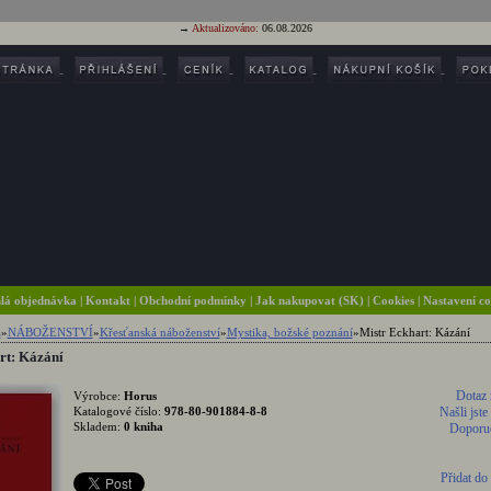
→
Aktualizováno:
06.08.2026
lá objednávka
|
Kontakt
|
Obchodní podmínky
|
Jak nakupovat (SK)
| Cookies
| Nastavení c
a
»
NÁBOŽENSTVÍ
»
Křesťanská náboženství
»
Mystika, božské poznání
»
Mistr Eckhart: Kázání
rt: Kázání
Dotaz 
Výrobce:
Horus
Katalogové číslo:
978-80-901884-8-8
Našli jste
Skladem:
0 kniha
Doporuč
Přidat do