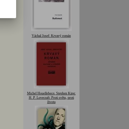
Váchal Josef: Krvavý román
Michel Houellebecq, Stephen King:
H. P. Lovecraft: Proti světu, proti
životu