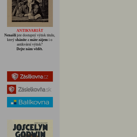
ANTIKVARIÁT
Nenašli
jste dostupný výtisk titulu,
který
sháníte
a
máte zájem
i o
antikvární výtisk?
Dejte nám vědět.