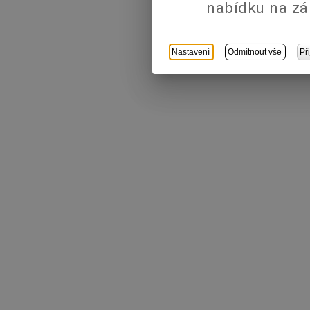
nabídku na zá
Nastavení
Odmítnout vše
Př