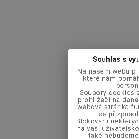
Souhlas s vy
Na našem webu pra
které nám pomáha
person
Soubory cookies s
prohlížeči na dané
webová stránka fu
se přizpůso
Blokování některýc
na vaši uživatels
také nebudeme