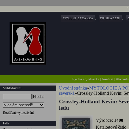
Rychlá objednávka
|
Kontakt
|
Obchodn
Úvodní stránka
»
MYTOLOGIE A P
Vyhledávání
severská
»
Crossley-Holland Kevin: Sev
Hledat
Crossley-Holland Kevin: Sever
ledu
Rozšířené vyhledávání
Výrobce:
1400
Filtr
Katalogové číslo: