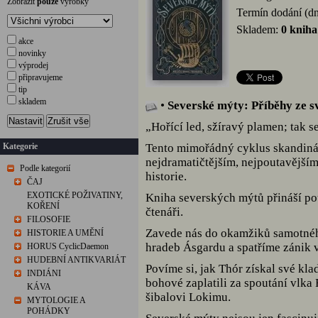
Zobrazit
pouze
výrobky
Termín dodání (d
Skladem:
0 kniha
akce
novinky
výprodej
připravujeme
tip
skladem
•
Severské mýty: Příběhy ze sv
Nastavit
Zrušit vše
„Hořící led, sžíravý plamen; tak se
Kategorie
Tento mimořádný cyklus skandináv
nejdramatičtějším, nejpoutavější
Podle kategorií
historie.
ČAJ
EXOTICKÉ POŽIVATINY,
Kniha severských mýtů přináší po
KOŘENÍ
čtenáři.
FILOSOFIE
Zavede nás do okamžiků samotnéh
HISTORIE A UMĚNÍ
hradeb Ásgardu a spatříme zánik 
HORUS CyclicDaemon
HUDEBNÍ ANTIKVARIÁT
Povíme si, jak Thór získal své kla
INDIÁNI
bohové zaplatili za spoutání vlka
KÁVA
šibalovi Lokimu.
MYTOLOGIE A
POHÁDKY