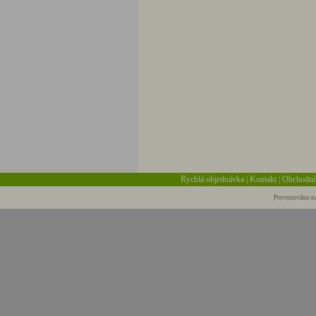
Rychlá objednávka
|
Kontakt
|
Obchodní
Provozováno na