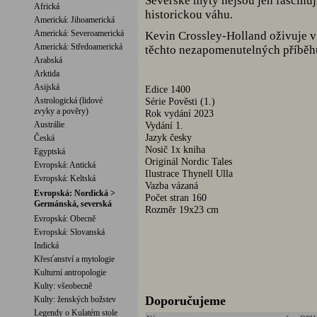
Severské mýty nejsou jen fascinuj
Africká
historickou váhu.
Americká: Jihoamerická
Americká: Severoamerická
Kevin Crossley-Holland oživuje v t
Americká: Středoamerická
těchto nezapomenutelných příběh
Arabská
Arktida
Asijská
Edice 1400
Astrologická (lidové
Série Pověsti (1.)
zvyky a pověry)
Rok vydání 2023
Austrálie
Vydání 1.
Jazyk česky
Česká
Nosič 1x kniha
Egyptská
Originál Nordic Tales
Evropská: Antická
Ilustrace Thynell Ulla
Evropská: Keltská
Vazba vázaná
Evropská: Nordická >
Počet stran 160
Germánská, severská
Rozměr 19x23 cm
Evropská: Obecně
Evropská: Slovanská
Indická
Křesťanství a mytologie
Kulturní antropologie
Kulty: všeobecně
Doporučujeme
Kulty: ženských božstev
Legendy o Kulatém stole