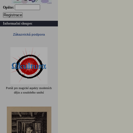
Opište:
Registrace
Informační sloupec
Zákaznická podpora
Portál pro magické aspekty moderních
dějin a soudobého umění