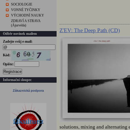
SOCIOLOGIE
VONNÉ TYČINKY
VÝCHODNÍ NAUKY
ZDRAVÍ A STRAVA
(Ájurvéda)
Z'EV: The Deep Path (CD)
Odběr novinek mailem
Zadejte svůj e-mail:
Kód:
Opište:
Registrace
Informační sloupec
Zákaznická podpora
solutions, mixing and alternatin