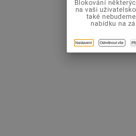
Blokování některýc
na vaši uživatels
také nebudeme
nabídku na zá
Nastavení
Odmítnout vše
Př