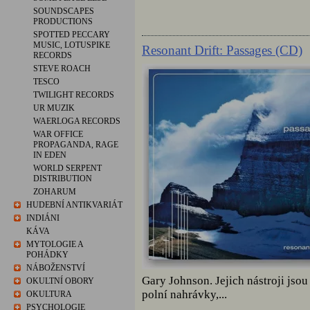
SOUNDSCAPES
PRODUCTIONS
SPOTTED PECCARY
MUSIC, LOTUSPIKE
Resonant Drift: Passages (CD)
RECORDS
STEVE ROACH
TESCO
TWILIGHT RECORDS
UR MUZIK
WAERLOGA RECORDS
WAR OFFICE
PROPAGANDA, RAGE
IN EDEN
WORLD SERPENT
DISTRIBUTION
ZOHARUM
HUDEBNÍ ANTIKVARIÁT
INDIÁNI
KÁVA
MYTOLOGIE A
POHÁDKY
NÁBOŽENSTVÍ
Gary Johnson. Jejich nástroji jsou 
OKULTNÍ OBORY
polní nahrávky,...
OKULTURA
PSYCHOLOGIE