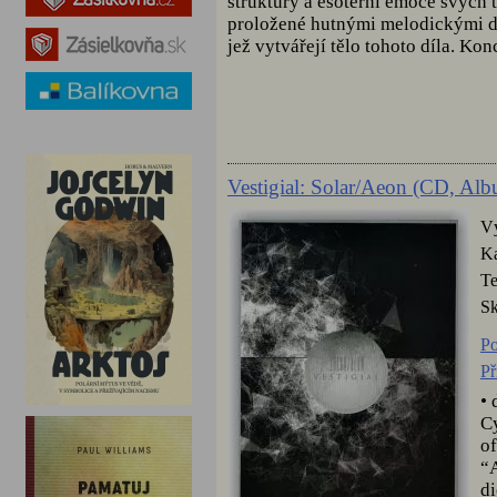
struktury a esoterní emoce svých
proložené hutnými melodickými d
jež vytvářejí tělo tohoto díla. Konc
Vestigial: Solar/Aeon (CD, Alb
V
Ka
Te
S
Po
Př
• 
Cy
of
“A
di