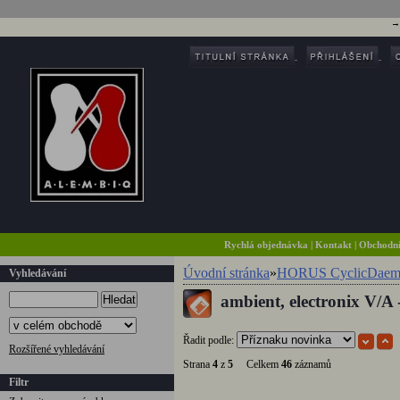
Rychlá objednávka
|
Kontakt
|
Obchodn
Úvodní stránka
»
HORUS CyclicDaem
Vyhledávání
ambient, electronix V/A 
Hledat
Řadit podle:
Rozšířené vyhledávání
Strana
4
z
5
Celkem
46
záznamů
Filtr