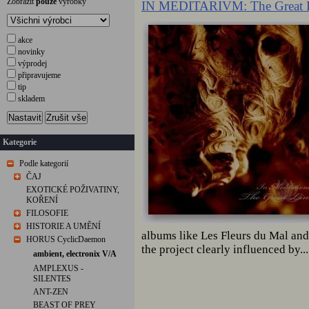
Zobrazit
pouze
výrobky
IN MEDITARIVM: The Great 
akce
novinky
výprodej
připravujeme
tip
skladem
Nastavit
Zrušit vše
Kategorie
Podle kategorií
ČAJ
EXOTICKÉ POŽIVATINY,
KOŘENÍ
FILOSOFIE
HISTORIE A UMĚNÍ
albums like Les Fleurs du Mal and
HORUS CyclicDaemon
the project clearly influenced by...
ambient, electronix V/A
AMPLEXUS -
SILENTES
ANT-ZEN
BEAST OF PREY