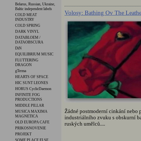
Belarus, Russian, Ukraine,
Baltic independent labels
Volosy: Bathing Ov The Leath
COLD MEAT
INDUSTRY
COLD SPRING
DARK VINYL
DATABLOEM /
DATAOBSCURA
DiN
EQUILIBRIUM MUSIC
FLUTTERING
DRAGON
gTerma
HEARTS OF SPACE
HIC SUNT LEONES
HORUS CyclicDaemon
INFINITE FOG
PRODUCTIONS
MIDDLE PILLAR
Žádné postmoderní cinkání nebo p
MUSICA MAXIMA
MAGNETICA
industriálního zvuku s obskurní b
OLD EUROPA CAFE
ruských umělců....
PRIKOSNOVENIE
PROJEKT
SOME PLACE ELSE