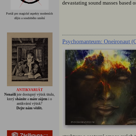
devastating sound masses based on 
Portál pro magické aspekty moderních
dějin a soudobého umění
Psychomanteum: Oneironaut (
ANTIKVARIÁT
Nenašli
jste dostupný výtisk titulu,
který
sháníte
a
máte zájem
i o
antikvární výtisk?
Dejte nám vědět.