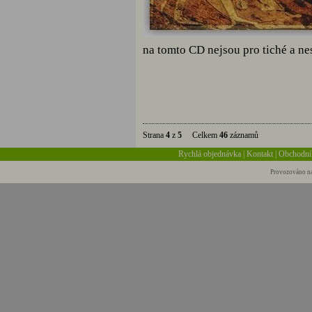
na tomto CD nejsou pro tiché a ne
Strana
4
z
5
Celkem
46
záznamů
Rychlá objednávka
|
Kontakt
|
Obchodní
Provozováno na